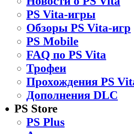
Новости о PS Vita
PS Vita-игры
Обзоры PS Vita-игр
PS Mobile
FAQ по PS Vita
Трофеи
Прохождения PS Vit
Дополнения DLC
PS Store
PS Plus