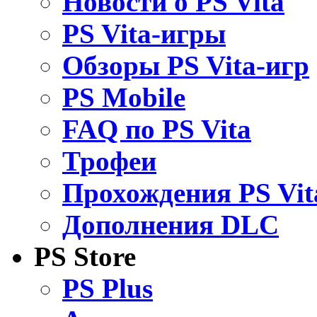
Новости о PS Vita
PS Vita-игры
Обзоры PS Vita-игр
PS Mobile
FAQ по PS Vita
Трофеи
Прохождения PS Vit
Дополнения DLC
PS Store
PS Plus