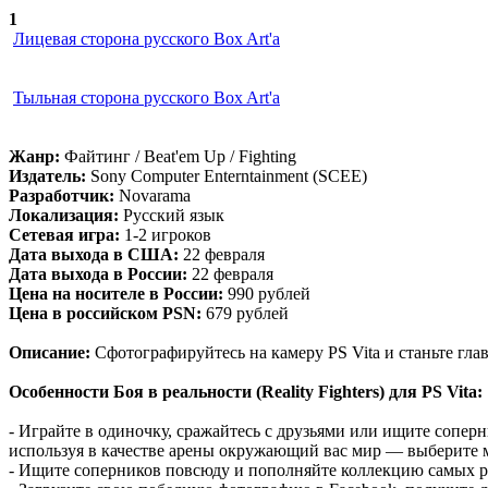
1
Лицевая сторона русского Box Art'а
Тыльная сторона русского Box Art'а
Жанр:
Файтинг / Beat'em Up / Fighting
Издатель:
Sony Computer Enterntainment (SCEE)
Разработчик:
Novarama
Локализация:
Русский язык
Сетевая игра:
1-2 игроков
Дата выхода в США:
22 февраля
Дата выхода в России:
22 февраля
Цена на носителе в России:
990 рублей
Цена в российском PSN:
679 рублей
Описание:
Сфотографируйтесь на камеру PS Vita и станьте гла
Особенности Боя в реальности (Reality Fighters) для PS Vita:
- Играйте в одиночку, сражайтесь с друзьями или ищите соперн
используя в качестве арены окружающий вас мир — выберите ме
- Ищите соперников повсюду и пополняйте коллекцию самых р