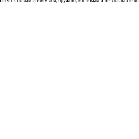
доступ к новым стилям боя, оружию, костюмам и не забывайте 