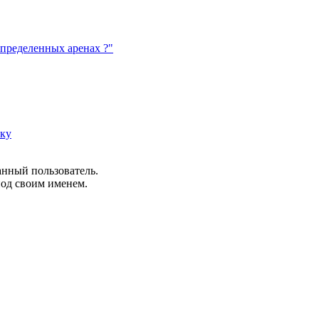
 определенных аренах ?"
рку
анный пользователь.
под своим именем.