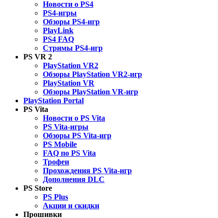
Новости о PS4
PS4-игры
Обзоры PS4-игр
PlayLink
PS4 FAQ
Стримы PS4-игр
PS VR 2
PlayStation VR2
Обзоры PlayStation VR2-игр
PlayStation VR
Обзоры PlayStation VR-игр
PlayStation Portal
PS Vita
Новости о PS Vita
PS Vita-игры
Обзоры PS Vita-игр
PS Mobile
FAQ по PS Vita
Трофеи
Прохождения PS Vita-игр
Дополнения DLC
PS Store
PS Plus
Акции и скидки
Прошивки