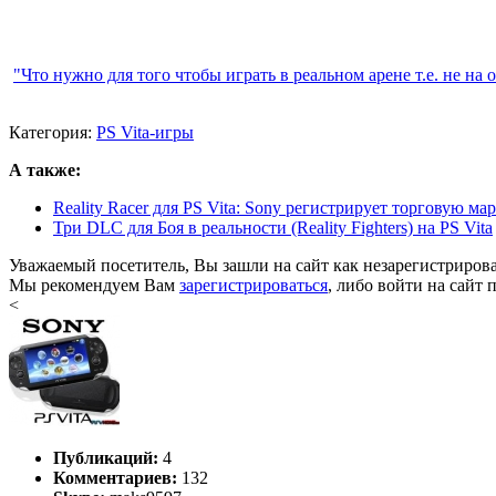
"Что нужно для того чтобы играть в реальном арене т.е. не на
Категория:
PS Vita-игры
А также:
Reality Racer для PS Vita: Sony регистрирует торговую ма
Три DLC для Боя в реальности (Reality Fighters) на PS Vita
Уважаемый посетитель, Вы зашли на сайт как незарегистриров
Мы рекомендуем Вам
зарегистрироваться
, либо войти на сайт 
<
Публикаций:
4
Комментариев:
132