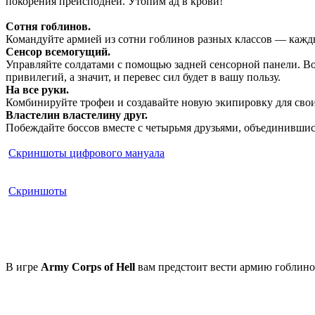
покорения преисподней. Утопим ад в крови!
Сотня гоблинов.
Командуйте армией из сотни гоблинов разных классов — кажды
Сенсор всемогущий.
Управляйте солдатами с помощью задней сенсорной панели. Воз
привилегий, а значит, и перевес сил будет в вашу пользу.
На все руки.
Комбинируйте трофеи и создавайте новую экипировку для свои
Властелин властелину друг.
Побеждайте боссов вместе с четырьмя друзьями, объединившис
Скриншоты цифрового мануала
Скриншоты
В игре
Army Corps of Hell
вам предстоит вести армию гоблино