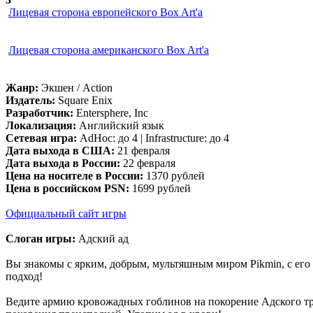
Лицевая сторона европейского Box Art'а
Лицевая сторона американского Box Art'а
Жанр:
Экшен / Action
Издатель:
Square Enix
Разработчик:
Entersphere, Inc
Локализация:
Английский язык
Сетевая игра:
AdHoc: до 4 | Infrastructure: до 4
Дата выхода в США:
21 февраля
Дата выхода в России:
22 февраля
Цена на носителе в России:
1370 рублей
Цена в российском PSN:
1699 рублей
Официальный сайт игры
Слоган игры:
Адский ад
Вы знакомы с ярким, добрым, мультяшным миром Pikmin, с его
подход!
Ведите армию кровожадных гоблинов на покорение Адского тро