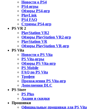
Новости о PS4
PS4-игры
Обзоры PS4-игр
PlayLink
PS4 FAQ
Стримы PS4-игр
PS VR 2
PlayStation VR2
Обзоры PlayStation VR2-игр
PlayStation VR
Обзоры PlayStation VR-игр
PS Vita
Новости о PS Vita
PS Vita-игры
Обзоры PS Vita-игр
PS Mobile
FAQ по PS Vita
Трофеи
Прохождения PS Vita-игр
Дополнения DLC
PS Store
PS Plus
Акции и скидки
Прошивки
Официальные прошивки для PS Vita