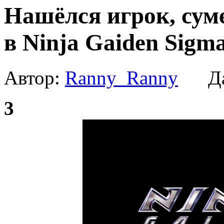
Нашёлся игрок, су
в Ninja Gaiden Sigma
Автор:
Ranny_Ranny
Да
3