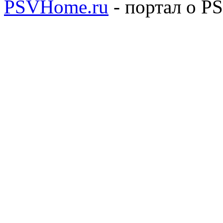
PSVHome.ru
- портал о P