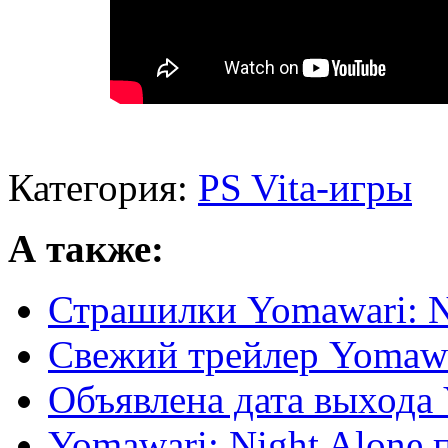
Категория:
PS Vita-игры
А также:
Страшилки Yomawari: N
Свежий трейлер Yomawa
Объявлена дата выхода 
Yomawari: Night Alone 