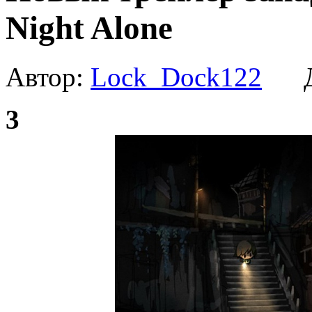
Night Alone
Автор:
Lock_Dock122
Да
3