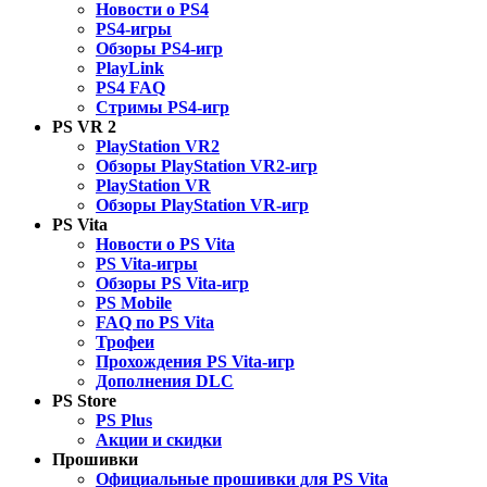
Новости о PS4
PS4-игры
Обзоры PS4-игр
PlayLink
PS4 FAQ
Стримы PS4-игр
PS VR 2
PlayStation VR2
Обзоры PlayStation VR2-игр
PlayStation VR
Обзоры PlayStation VR-игр
PS Vita
Новости о PS Vita
PS Vita-игры
Обзоры PS Vita-игр
PS Mobile
FAQ по PS Vita
Трофеи
Прохождения PS Vita-игр
Дополнения DLC
PS Store
PS Plus
Акции и скидки
Прошивки
Официальные прошивки для PS Vita