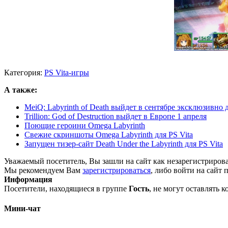
Категория:
PS Vita-игры
А также:
MeiQ: Labyrinth of Death выйдет в сентябре эксклюзивно д
Trillion: God of Destruction выйдет в Европе 1 апреля
Поющие героини Omega Labyrinth
Свежие скриншоты Omega Labyrinth для PS Vita
Запущен тизер-сайт Death Under the Labyrinth для PS Vita
Уважаемый посетитель, Вы зашли на сайт как незарегистриров
Мы рекомендуем Вам
зарегистрироваться
, либо войти на сайт 
Информация
Посетители, находящиеся в группе
Гость
, не могут оставлять 
Мини-чат