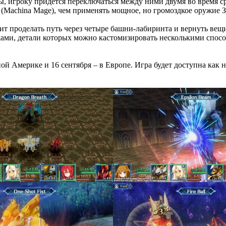
ы, игроку придется переключаться между ними двумя во время 
(Machina Mage), чем применять мощное, но громоздкое оружие 
т проделать путь через четыре башни-лабиринта и вернуть вещи
жами, детали которых можно кастомизировать несколькими спосо
рной Америке и 16 сентября – в Европе. Игра будет доступна как 