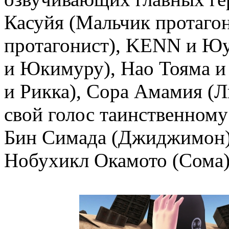
Касуйя (Мальчик протагон
протагонист), KENN и Юу
и Юкимуру), Нао Тояма 
и Рикка), Сора Амамия (Л
свой голос таинственному
Бин Симада (Джиджимон),
Нобухикл Окамото (Сома)