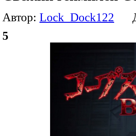
Автор:
Lock_Dock122
Да
5