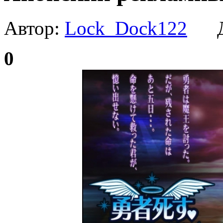
Автор:
Lock_Dock122
Да
0