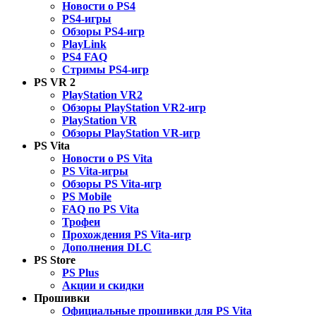
Новости о PS4
PS4-игры
Обзоры PS4-игр
PlayLink
PS4 FAQ
Стримы PS4-игр
PS VR 2
PlayStation VR2
Обзоры PlayStation VR2-игр
PlayStation VR
Обзоры PlayStation VR-игр
PS Vita
Новости о PS Vita
PS Vita-игры
Обзоры PS Vita-игр
PS Mobile
FAQ по PS Vita
Трофеи
Прохождения PS Vita-игр
Дополнения DLC
PS Store
PS Plus
Акции и скидки
Прошивки
Официальные прошивки для PS Vita