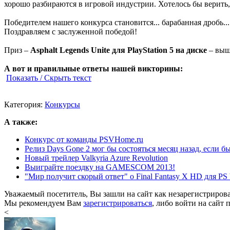
хорошо разбираются в игровой индустрии. Хотелось бы верить, 
Победителем нашего конкурса становится... барабанная дробь..
Поздравляем с заслуженной победой!
Приз –
Asphalt Legends Unite для PlayStation 5 на диске
– выш
А вот и правильные ответы нашей викторины:
Показать / Скрыть текст
Категория:
Конкурсы
А также:
Конкурс от команды PSVHome.ru
Релиз Days Gone 2 мог бы состояться месяц назад, если б
Новый трейлер Valkyria Azure Revolution
Выиграйте поездку на GAMESCOM 2013!
"Мир получит скорый ответ" о Final Fantasy X HD для PS 
Уважаемый посетитель, Вы зашли на сайт как незарегистриров
Мы рекомендуем Вам
зарегистрироваться
, либо войти на сайт 
<