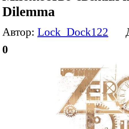
Dilemma
Автор:
Lock_Dock122
Да
0